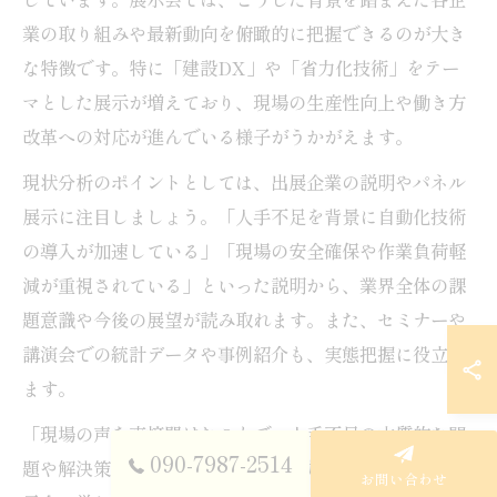
業の取り組みや最新動向を俯瞰的に把握できるのが大き
な特徴です。特に「建設DX」や「省力化技術」をテー
マとした展示が増えており、現場の生産性向上や働き方
改革への対応が進んでいる様子がうかがえます。
現状分析のポイントとしては、出展企業の説明やパネル
展示に注目しましょう。「人手不足を背景に自動化技術
の導入が加速している」「現場の安全確保や作業負荷軽
減が重視されている」といった説明から、業界全体の課
題意識や今後の展望が読み取れます。また、セミナーや
講演会での統計データや事例紹介も、実態把握に役立ち
ます。
「現場の声を直接聞けたことで、人手不足の本質的な問
090-7987-2514
題や解決策が見えてきた」という参加者の声もあり、展
お問い合わせ