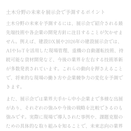
土木イベントで話題技術を逃さずキャッチ
土木分野の未来を展示会で予測するポイント
する要点
土木分野の未来を予測するには、展示会で紹介される最
土木展示会で効率よく業界情報を集める準
先端技術や各企業の開発方針に注目することが欠かせま
備法
せん。例えば、建設DX展や2026年の建設展示会では、
AIやIoTを活用した現場管理、重機の自動運転技術、持
続可能な資材開発など、今後の業界を左右する技術革新
が多数発表されています。これらの動向を押さえること
で、将来的な現場の働き方や企業競争力の変化を予測で
きます。
また、展示会では業界大手から中小企業まで多様な出展
があり、それぞれの強みや今後の戦略を比較できるのも
強みです。実際に現場で導入された事例や、課題克服の
ための具体的な取り組みを知ることで、未来志向の業界