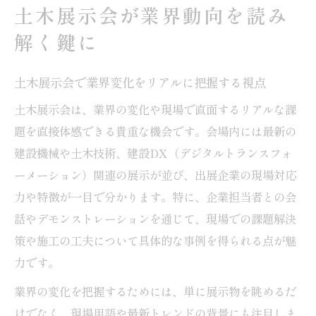
土木展示会が業界動向を読み
土木分野の未来を展示会で予測するポイン
解く鍵に
ト
土木展示会で得られる業界比較とトレンド
土木展示会で業界変化をリアルに把握する視点
分析
土木展示会は、業界の変化や現場で直面するリアルな課
最新技術を体感できる土木イベント活用法
題を直接体感できる貴重な機会です。会場内には最新の
土木展示会で最先端技術を見抜く体験型ア
建設機械や土木技術、建設DX（デジタルトランスフォ
プローチ
ーメーション）関連の展示が並び、出展企業の現場対応
土木分野の新技術を展示会で効率よく比較
力や特徴が一目で分かります。特に、企業担当者との会
する方法
話やデモンストレーションを通じて、現場での課題解決
土木展示会で注目すべき技術革新のポイン
策や施工の工夫について具体的な事例を得られる点が魅
ト解説
力です。
土木イベントで得る現場効率化技術の実践
業界の変化を把握するためには、単に展示物を眺めるだ
情報
けでなく、現場用語や最新トレンドの背景にも注目しま