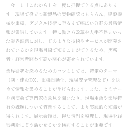
土木分野に強い企業を展示会で比較する方
「今」と「これから」を一度に把握できる点にありま
法
す。現場で役立つ新製品の実物確認はもちろん、建設機
械や重機、デジタル技術に至るまで幅広い分野の最新情
土木展示会で注目する企業の選び方と見極
報が集結しています。特に働き方改革や人手不足といっ
め術
た業界課題に対し、どのような技術やサービスが開発さ
土木業界で強みを持つ企業の展示傾向を分
れているかを現場目線で知ることができるため、実務
析
者・経営者問わず高い関心が寄せられています。
土木展示会が企業比較と強化分野把握に有
業界研究を深めるためのコツとしては、特定のテーマ
効な理由
（例：建設DX、重機自動化、現場安全管理など）を決
効率よく情報収集する展示会の具体的コツ
めて情報を集めることが挙げられます。また、セミナー
土木展示会で効率的に情報収集する時間配
や講演会で専門家の意見を聞いたり、現場用語や業界特
分術
有の課題について質問することで、より実践的な知識が
土木分野の重要ポイントを展示会で見逃さ
得られます。展示会後は、得た情報を整理し、現場や経
ない方法
営判断にどう活かせるかを検討することが重要です。
土木展示会で効果的な情報整理を行うコツ