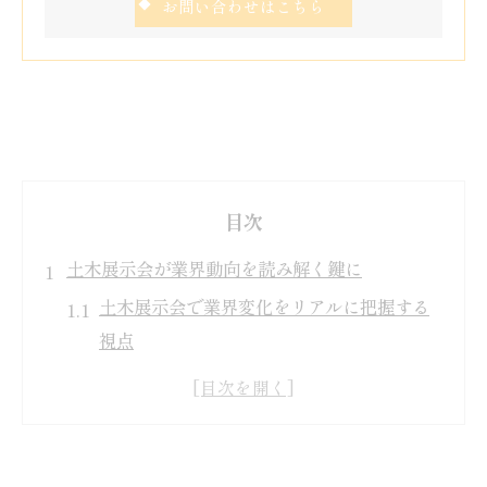
お問い合わせはこちら
目次
土木展示会が業界動向を読み解く鍵に
土木展示会で業界変化をリアルに把握する
視点
土木業界の最新動向を展示会で効率的に知
る方法
土木展示会が注目される理由と業界研究の
コツ