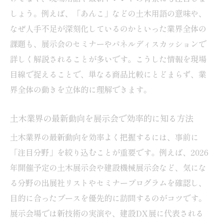
土木展示会で体感できる建設DXの最新潮流
しょう。例えば、「あんこ」などの土木用語の意味や、
とは
なぜ人手不足が深刻化しているのかといった業界全体の
現場課題を掘り下げる展示会での学び方
課題も、展示会のセミナーやパネルディスカッションで
土木展示会で現場課題を深く理解する質問
詳しく解説されることが多いです。こうした情報を現場
術
目線で捉えることで、単なる商品比較にとどまらず、業
界全体の動きを立体的に理解できます。
土木業界の課題解決に役立つ展示会の歩き
方
土木業界の最新動向を展示会で効率的に知る方法
土木現場の実情を展示会で掴む情報収集の
土木業界の最新動向を効率よく把握するには、事前に
工夫
「注目分野」を絞り込むことが重要です。例えば、2026
土木展示会で現場の困りごとを効率的に整
年開催予定の土木展示会や建設機械展示会など、気にな
理する
る分野の出展社リストやセミナープログラムを確認し、
土木分野の課題と解決策を展示会で学ぶコ
目的に合ったブースを優先的に訪問するのがコツです。
ツ
展示会場では新技術の実演や、建設DX展に代表される
注目の土木用語や人手不足の背景も解説