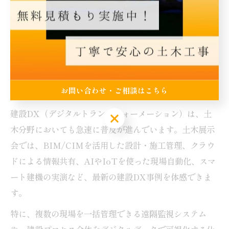
また、展示会では業界経験の浅い方にも分かりやすく、
現場用語や運用フローを解説するブースも多く見られま
す。初心者はもちろん、経験者でも新たな気づきが得ら
れるため、積極的に質問し、具体的な現場適用例を確認
することが大切です。
お問い合わせ・ご相談はこちら
土木展示会で体感できる建設DXの最新潮流とは
建設DX（デジタルトランスフォーメーション）は、土
お問い合わせ・ご相談はこちら
木分野においても急速に普及が進んでいます。土木展示
会では、BIM/CIMを活用した設計・施工管理、クラウ
ドによる情報共有、AIやIoTを使った現場自動化、スマ
ート建機の実演など、最新の建設DX事例を体感できま
す。
特に、複数の現場を一括管理できる遠隔監視システム