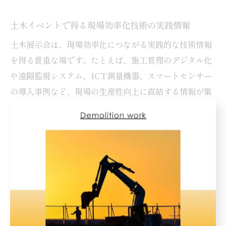
土木イベントで得る現場効率化技術の実践情報
土木展示会は、現場効率化につながる実践的な技術情報
を得る貴重な場です。たとえば、施工管理のデジタル化
や遠隔監視システム、ICT測量機器、スマートセンサー
の導入事例など、現場の生産性向上に直結する情報が集
まります。
具体的には、各企業の実演デモやパネル展示で、導入の
流れや運用における注意点、現場スタッフの教育方法な
どを学ぶことができます。特に「どのような現場で効果
が出たのか」「失敗した事例は何か」といったリアルな
情報は、現場担当者にとって大きな判断材料となるでし
ょう。