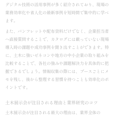
デジタル技術の活用事例が多く紹介されており、現場の
土木展示会で役立つ基礎用語と現場用語の
業務効率化や省人化の最新事例を短時間で集中的に学べ
理解法
ます。
土木業界の人手不足を展示会で実感するポ
また、パンフレットや配布資料だけでなく、企業担当者
イント
へ直接質問することで、カタログには載っていない現場
土木分野で頻出する用語を展示会で効率的
導入時の課題や成功事例を聞き出すことができます。特
に学ぶ
に、土木に強いゼネコンや地方の中小企業の取り組みを
土木展示会で「あんこ」など現場用語を確
比較することで、各社の強みや課題解決力を具体的に把
認しよう
握できるでしょう。情報収集の際には、ブースごとにメ
土木人手不足の背景と展示会で見える現状
モを残し、後から整理する習慣を持つことも効率化のポ
分析
イントです。
土木強化企業の特徴を展示会から見極める
土木展示会が注目される理由と業界研究のコツ
土木展示会で見抜く実力企業の共通点と判
断軸
土木展示会が注目される最大の理由は、業界全体の