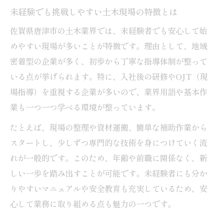
土木で安定したキャリアを築くための工夫
未経験でも挑戦しやすい土木現場の特徴とは
地元密着で長く続ける営業と土木の魅力
佐賀県唐津市の土木業界では、未経験者でも安心して始
営業職と土木職の両方で地元とつながる働
めやすい現場が多いことが特徴です。理由として、地域
き方
密着型の企業が多く、初歩から丁寧な指導体制が整って
土木と営業が協力することで生まれる安心
いる点が挙げられます。特に、入社後の研修やOJT（現
感
場指導）を重視する企業が多いので、業界用語や基本作
地域密着型の土木企業で感じるやりがい
業も一つ一つ学べる環境が整っています。
土木業界で営業経験が活きる場面とは
たとえば、現場の整理や資材運搬、簡単な補助作業から
長く働ける土木現場と営業職の共通点
スタートし、少しずつ専門的な技術を身につけていく流
佐賀県唐津市で安心を感じる土木就職の秘訣
れが一般的です。このため、年齢や前職に関係なく、新
土木就職で働きやすさを見極める重要ポイ
しい一歩を踏み出すことが可能です。未経験者にも分か
ント
りやすいマニュアルや安全教育も充実しているため、安
心して業務に取り組める点も魅力の一つです。
安定感のある土木企業の見つけ方と選び方
土木現場で実感できる安心な勤務環境とは