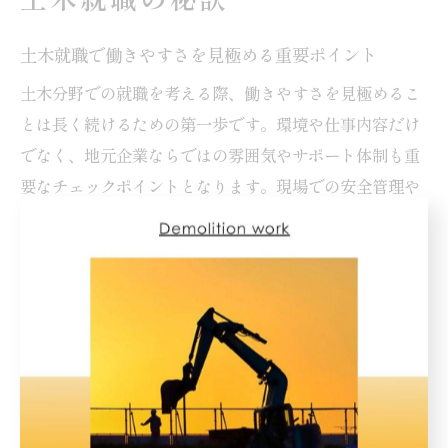
土木就職で働きやすさを見極める重要ポイント
土木分野での就職を考える際、働きやすさを見極めるこ
とは長く続けるための第一歩です。環境や仕事内容だけ
でなく、地元企業ならではの雰囲気やサポート体制も重
要なチェックポイントとなります。現場での安全管理や
教育体制、チームワークの良さが、安心して働けるかど
うかを大きく左右します。
なぜなら、土木業界は体力や技術だけでなく、人間関係
や現場の雰囲気も業務継続のモチベーションに影響する
からです。例えば、佐賀県唐津市の企業では、未経験者
にも丁寧な指導を行い、現場での不安を解消できる体制
を整えているところが多く見られます。失敗例として、
雰囲気や指導体制を確認せずに入社し、ギャップを感じ