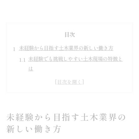
目次
未経験から目指す土木業界の新しい働き方
未経験でも挑戦しやすい土木現場の特徴と
は
土木業界で身につく基礎スキルと成長の流
れ
現場の先輩が語る土木のやりがいと魅力ポ
イント
未経験から目指す土木業界の
異業種から土木へ転職した人の体験談を紹
新しい働き方
介