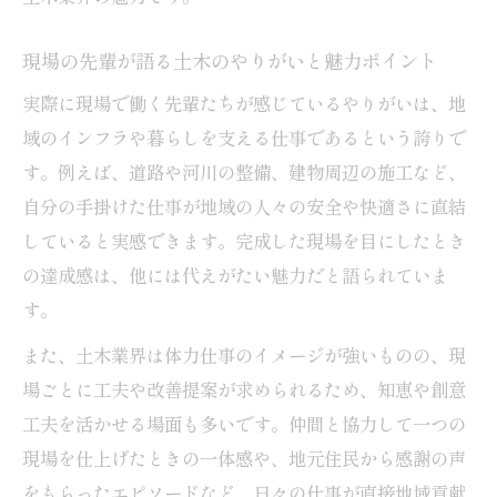
安定した土木企業の福利厚生の特徴を解説
現場の先輩が語る土木のやりがいと魅力ポイント
土木で長く働くための健康支援と制度紹介
実際に現場で働く先輩たちが感じているやりがいは、地
家族も安心できる土木現場の福利厚生事例
域のインフラや暮らしを支える仕事であるという誇りで
地域に根差した土木キャリアで実感する安心感
す。例えば、道路や河川の整備、建物周辺の施工など、
地元と共に歩む土木キャリアの魅力を紹介
自分の手掛けた仕事が地域の人々の安全や快適さに直結
土木職が地域社会に貢献するやりがいとは
していると実感できます。完成した現場を目にしたとき
長く続けられる土木の働き方と安心感の理
の達成感は、他には代えがたい魅力だと語られていま
由
す。
土木業界で実感する地域コミュニティの強
また、土木業界は体力仕事のイメージが強いものの、現
み
場ごとに工夫や改善提案が求められるため、知恵や創意
安心して働ける土木現場の地域連携ポイン
工夫を活かせる場面も多いです。仲間と協力して一つの
ト
現場を仕上げたときの一体感や、地元住民から感謝の声
をもらったエピソードなど、日々の仕事が直接地域貢献