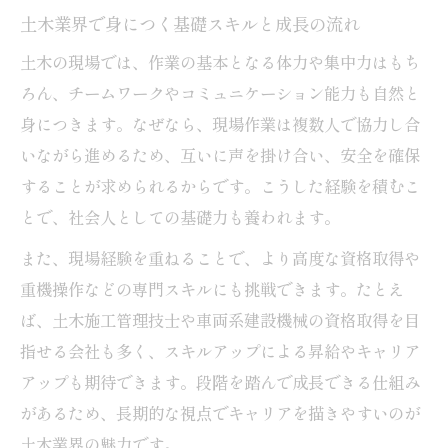
土木業界で身につく基礎スキルと成長の流れ
福利厚生や休日制度が充実した土木職の魅
土木の現場では、作業の基本となる体力や集中力はもち
力
ろん、チームワークやコミュニケーション能力も自然と
地元志向で選ぶ土木就職の新しい基準
身につきます。なぜなら、現場作業は複数人で協力し合
仕事選びに活かす土木と営業の両面からの視点
いながら進めるため、互いに声を掛け合い、安全を確保
土木と営業それぞれの仕事内容を比較解説
することが求められるからです。こうした経験を積むこ
両方の経験がキャリアに与えるメリットと
とで、社会人としての基礎力も養われます。
は
また、現場経験を重ねることで、より高度な資格取得や
土木経験が営業活動に活きる理由を紹介
重機操作などの専門スキルにも挑戦できます。たとえ
営業力を生かした土木業界での働き方
ば、土木施工管理技士や車両系建設機械の資格取得を目
多角的に見る土木と営業の職場環境
指せる会社も多く、スキルアップによる昇給やキャリア
福利厚生に注目した土木業界の安定した環境
アップも期待できます。段階を踏んで成長できる仕組み
土木業界で注目される福利厚生の内容とは
があるため、長期的な視点でキャリアを描きやすいのが
土木業界の魅力です。
土木職の働きやすさを支えるサポート制度