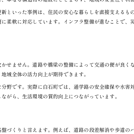
土木と道路工事の連携が生む安心感
更新といった事例は、住民の安心な暮らしを直接支えるも
白石町の地元事例から学ぶ土木工事の流れ
題に柔軟に対応しています。インフラ整備が進むことで、
地元事例でわかる土木工事の全体像
土木工程における段取りと現場対応術
現場管理に活きる土木の基本知識
ト
地域事例から学ぶ土木の工夫と改善策
欠かせません。道路や橋梁の整備によって交通の便が良く
土木工事の現場で重視されるポイント
、地域全体の活力向上が期待できます。
道路工事で求められる信頼性と品質とは何か
な分野です。実際に白石町では、通学路の安全確保や水害
土木分野で重視される品質管理の基本
しながら、生活環境の質的向上につながっています。
信頼される土木工事の特徴と実例
道路工事で欠かせない土木の安全基準
土木技術が支える高品質な施工体制
基盤づくりと言えます。例えば、道路の段差解消や歩道の
信頼性向上のための土木現場の工夫