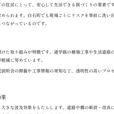
ての住民にとって、安心して生活できる街づくりの要素で
難読地名を知ることが土木現場で活きる理由
求められます。白石町でも現場ごとにリスクを事前に洗い
土木作業に不可欠な地名知識の重要性
につながっているのです。
難読地名が土木現場で役立つ具体例
土木工事で注意したい地名確認のコツ
現場対応力を高める地名把握の方法
傾けた取り組みが特徴です。通学路の補強工事や生活道路
地名由来を知ることで土木作業が円滑に
響軽減に努めています。
地元企業の特徴と土木工事の実際を解説
お問い合わせ・ご相談はこちら
お問い合わせ・ご相談はこちら
民説明会の開催や工事情報の周知など、透明性の高いプロ
土木工事に強い地元企業の選び方
地域密着型の土木企業が選ばれる理由
土木業界で注目される地元企業の強み
効果
土木工事現場で活躍する企業の特徴
も大きな波及効果をもたらします。道路や橋の新設・改良
土木企業選定で重視すべきポイント