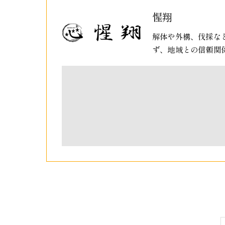
惺翔
解体や外構、伐採な
ず、地域との信頼関