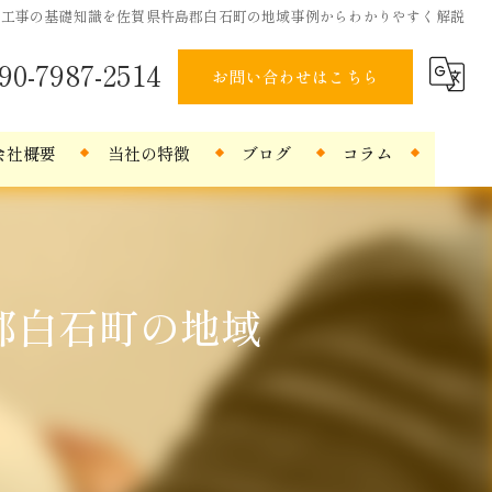
路工事の基礎知識を佐賀県杵島郡白石町の地域事例からわかりやすく解説
90-7987-2514
お問い合わせはこちら
会社概要
当社の特徴
ブログ
コラム
解体工事
外構工事
郡白石町の地域
伐採
戸建て
公共工事