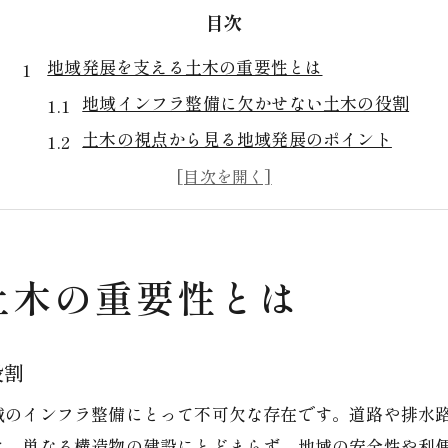
目次
地域発展を支える土木の重要性とは
地域インフラ整備に欠かせない土木の役割
土木の視点から見る地域発展のポイント
安全な暮らしを築く土木工事の価値
地域住民に寄り添う土木の取組事例
土木技術がもたらす地域経済への波及効果
土木の重要性とは
佐賀県杵島郡白石町における道路工事の基礎知識
道路工事の流れと土木基礎知識の重要性
土木工事が道路整備にもたらす安全対策
役割
道路工事現場での土木的視点の活用法
域のインフラ整備にとって不可欠な存在です。道路や排水
地域特性を踏まえた道路工事のポイント
は、単なる構造物の建設にとどまらず、地域の安全性や利