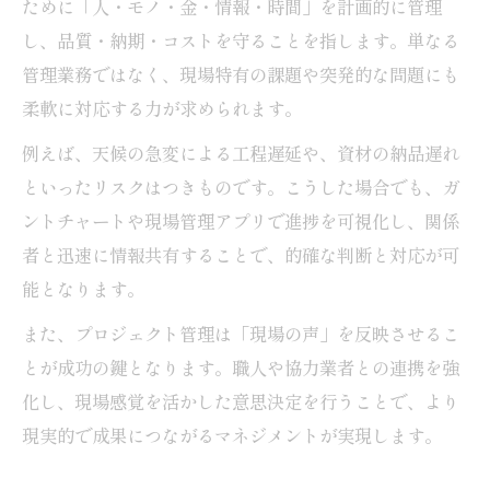
ために「人・モノ・金・情報・時間」を計画的に管理
現場管理に活かすコミュニケーション術
し、品質・納期・コストを守ることを指します。単なる
土木分野でリーダーが担う役割と責任
管理業務ではなく、現場特有の課題や突発的な問題にも
現場で信頼されるリーダーシップの身につ
柔軟に対応する力が求められます。
け方
例えば、天候の急変による工程遅延や、資材の納品遅れ
といったリスクはつきものです。こうした場合でも、ガ
ントチャートや現場管理アプリで進捗を可視化し、関係
者と迅速に情報共有することで、的確な判断と対応が可
能となります。
また、プロジェクト管理は「現場の声」を反映させるこ
とが成功の鍵となります。職人や協力業者との連携を強
化し、現場感覚を活かした意思決定を行うことで、より
現実的で成果につながるマネジメントが実現します。