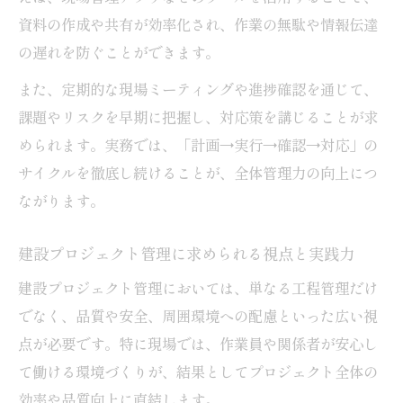
る
資料の作成や共有が効率化され、作業の無駄や情報伝達
の遅れを防ぐことができます。
スコープ・タイム・コスト管理の基本と実
践
また、定期的な現場ミーティングや進捗確認を通じて、
建設プロジェクトに必須の三大要素徹底解
課題やリスクを早期に把握し、対応策を講じることが求
説
められます。実務では、「計画→実行→確認→対応」の
現場で役立つ三大管理要素の応用ポイント
サイクルを徹底し続けることが、全体管理力の向上につ
ながります。
土木管理の基礎を三大要素で学ぶ重要性
経験を活かす実践的なプロジェクト術
建設プロジェクト管理に求められる視点と実践力
現場経験を活かす土木プロジェクト管理術
建設プロジェクト管理においては、単なる工程管理だけ
建設プロジェクトの課題解決に役立つ工夫
でなく、品質や安全、周囲環境への配慮といった広い視
経験者が実感する土木管理の現場ノウハウ
点が必要です。特に現場では、作業員や関係者が安心し
土木現場での柔軟な対応力と適応戦略
て働ける環境づくりが、結果としてプロジェクト全体の
プロジェクト進行を支える実践的管理手法
効率や品質向上に直結します。