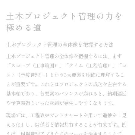
説
土木プロジェクト管理の力を
土木現場で活かすリーダーシップの重要性
極める道
建設プロジェクトの流れと成功ポイント
現場で役立つ土木の効率管理テクニック
土木プロジェクト管理の全体像を把握する方法
土木現場で使える効率化テクニックの基本
土木プロジェクト管理の全体像を把握するには、まず
工程管理と情報共有で生産性を上げる方法
「スコープ（工事範囲）」「タイム（工程管理）」「コ
土木プロジェクトで役立つ無料管理アプリ
スト（予算管理）」という3大要素を明確に理解するこ
活用術
とが重要です。これらはプロジェクトの成功を左右する
現場管理アプリ無料ツールの選び方と導入
基本軸であり、各要素のバランスが崩れると、納期遅延
効果
や予算超過といった課題が発生しやすくなります。
土木作業の進捗把握と課題解決のポイント
現場では、工程表やガントチャートを用いて進捗を「見
三大要素で押さえる土木管理の基本
える化」し、関係者と情報共有することが有効です。例
土木プロジェクト管理の三大要素を理解す
えば、現場管理アプリなどのツールを活用することで、