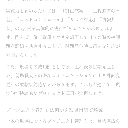
施工管理とプロジェクト管理の違い徹底解説
実践力を高めるためには、「計画立案」「工程進捗の管
土木施工管理とプロジェクト管理の違い理
理」「コストコントロール」「リスク対応」「情報共
解
有」の5要素を具体的に実行できることが求められま
建設プロジェクトマネージャーの役割を知
す。例えば、施工管理アプリを活用して日々の進捗や課
る
題を記録・共有することで、問題発生時に迅速な対応が
施工管理とプロジェクト管理の関係性を整
可能となります。
理
また、現場での成功例としては、工程表の定期見直し
建設プロジェクトと施工管理の違いを現場
や、現場職人との密なコミュニケーションによる計画変
例で解説
更への柔軟な対応などがあります。これらを通じて、現
管理手法の違いが土木に与える影響とは
実的で持続的なプロジェクト運用が実現します。
建設現場で求められるリーダー像とは
プロジェクト管理とは何かを現場目線で解説
土木現場でリーダーに必要な資質を考える
土木の現場におけるプロジェクト管理とは、目標達成の
建設プロジェクト管理で求められる人物像