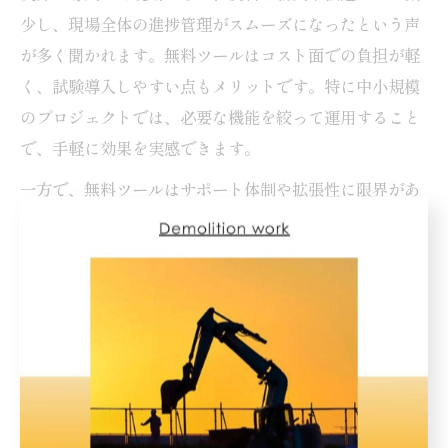
少し、現場全体の進捗管理がスムーズになったという声
が多く聞かれます。無料ツールはコスト面での負担が軽
く、試験導入しやすい点もメリットです。特に中小規模
のプロジェクトでは、必要な機能を絞って運用すること
で、手軽に効果を実感できます。
一方で、無料ツールはサポート体制や拡張性に限界があ
る場合もあるため、長期運用や大規模プロジェクトには
有料版への切り替えも視野に入れるべきです。導入時に
は現場スタッフへの操作説明や初期設定のサポートを行
い、スムーズな活用を目指しましょう。
土木作業の進捗把握と課題解決のポイント
土木作業の進捗を正確に把握することは、プロジェクト
の成功に直結します。現場ごとの作業内容や工期を明確