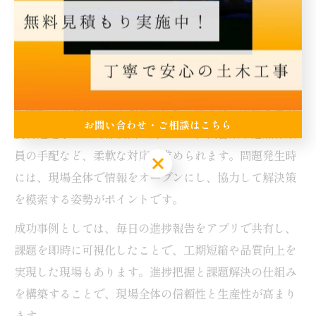
にし、定期的に進捗を確認することで、遅延やトラブル
の早期発見が可能となります。進捗確認には、工程表や
進捗管理アプリ、写真記録などの活用が効果的です。
課題が発生した場合は、原因を迅速に特定し、関係者間
で情報を共有することが重要です。例えば、天候不良や
お問い合わせ・ご相談はこちら
資材遅延などの外部要因に対しては、代替案や追加作業
員の手配など、柔軟な対応が求められます。問題発生時
お問い合わせ・ご相談はこちら
には、現場全体で情報をオープンにし、協力して解決策
を模索する姿勢がポイントです。
成功事例としては、毎日の進捗報告をアプリで共有し、
課題を即時に可視化したことで、工期短縮や品質向上を
実現した現場もあります。進捗把握と課題解決の仕組み
を構築することで、現場全体の信頼性と生産性が高まり
ます。